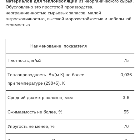
материалов для теплоизоляции
из неорганического сырья.
Обусловлено это простотой производства,
неограниченностью сырьевых запасов, малой
гигроскопичностью, высокой морозостойкостью и небольшой
стоимостью.
Наименование показателя
Но
Плотность, кг/м
3
75
Теплопроводность Вт/(м.К) не более
0,036
при температуре (298+5), К
Средний диаметр волокон, мкм
3-6
Сжимаемость не более, %
55
Упругость не менее, %
70