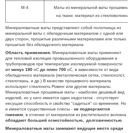
М-4
Маты из минеральной ваты прошивные
на ткани, материал из стекловолокна
Минераловатные маты представляют собой полотнища из
минеральной ваты с обкладочным материалом с одной или
двух сторон, прошитые различными материалами или только
прошитые без обкладочного материала.
Область применения.
Минераловатные маты применяют
для тепловой изоляции промышленного оборудования и
трубопроводов при температуре изолируемой поверхности
от минус 180
о
С
до плюс 700
о
С, в зависимости от вида
обкладочного материала (металлическая сетка, стеклохолст,
стеклоткань, и др.) В качестве прошивного материала
используют стеклонить Ровинг или другие материалы.
Минераловатные прошивные маты - наиболее дешевый вид
изделий, но у него имеется один недостаток - отсутствует
несущая способность и свойство "садиться" со временем. Но
и имеются существенные плюсы -
не подвергаются
гниению
, в отличие от материалов из растительного волокна
обладают большей огнестойкостью, долговечностью
.
Минераловатные маты занимают ведущее место среди