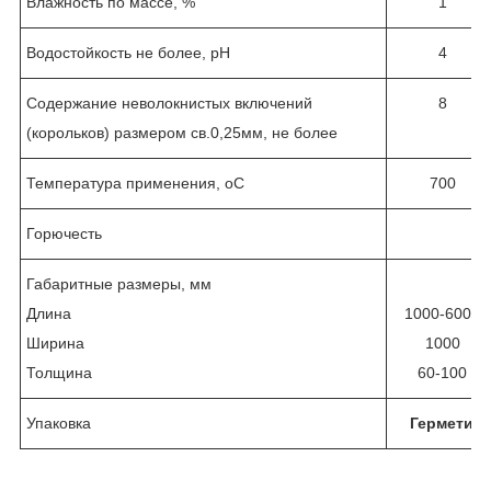
Влажность по массе, %
1
Водостойкость не более, рН
4
Содержание неволокнистых включений
8
(корольков) размером св.0,25мм, не более
Температура применения,
о
С
700
Горючесть
Габаритные размеры, мм
Длина
1000-6000
Ширина
1000
Толщина
60-100
Упаковка
Герметичн