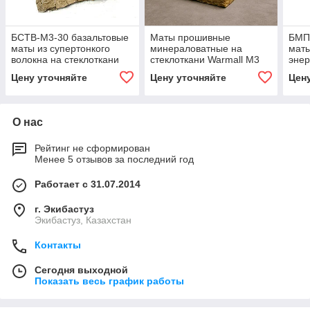
БСТВ-М3-30 базальтовые
Маты прошивные
БМП
маты из супертонкого
минераловатные на
мат
волокна на стеклоткани
стеклоткани Warmall М3
энер
обкл
Цену уточняйте
Цену уточняйте
Цен
плот
О нас
Рейтинг не сформирован
Менее 5 отзывов за последний год
Работает с 31.07.2014
г. Экибастуз
Экибастуз, Казахстан
Контакты
Сегодня выходной
Показать весь график работы