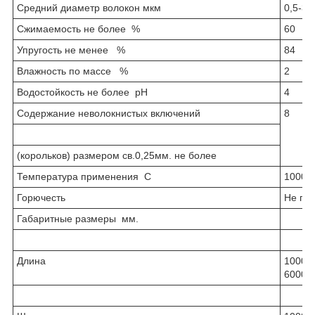
Средний диаметр волокон мкм
0,5-3,
Сжимаемость не более %
60
Упругость не менее %
84
Влажность по массе %
2
Водостойкость не более рН
4
Содержание неволокнистых включений
8
(корольков) размером св.0,25мм. не более
Температура применения С
1000
Горючесть
Не го
Габаритные размеры мм.
Длина
1000-
6000