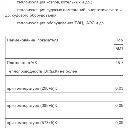
· теплоизоляция котлов, котельных и др.;
· теплоизоляция судовых помещений, энергетического и
др. судового оборудования;
· теплоизоляция оборудования ТЭЦ, АЭС и др.
Наименование показателя
Нормы
БМТВ-
Плотность кг/м3
25-35
Теплопроводность Вт/(м.К) не более
при температуре (298+5)К
0,036
при температуре (398+5)К
0,05
при температуре (573+5)К
0,09