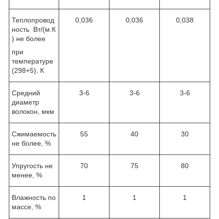
Теплопровод
0,036
0,036
0,038
ность Вт/(м.К
) не более
при
температуре
(298+5), К
Средний
3-6
3-6
3-6
диаметр
волокон, мкм
Сжимаемость
55
40
30
не более, %
Упругость не
70
75
80
менее, %
Влажность по
1
1
1
массе, %