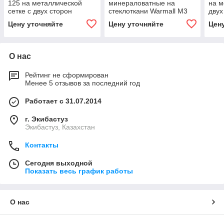
125 на металлической
минераловатные на
на м
сетке с двух сторон
стеклоткани Warmall М3
двух
Цену уточняйте
Цену уточняйте
Цен
О нас
Рейтинг не сформирован
Менее 5 отзывов за последний год
Работает с 31.07.2014
г. Экибастуз
Экибастуз, Казахстан
Контакты
Сегодня выходной
Показать весь график работы
О нас