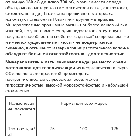
от минус 180
о
С
до плюс 700
о
С, в зависимости от вида
обкладочного материала (металлическая сетка, стеклохолст,
стеклоткань, и др.) В качестве прошивного материала
используют стеклонить Ровинг или другие материалы.
Минераловатные прошивные маты - наиболее дешевый вид
изделий, но у него имеется один недостаток - отсутствует
несущая способность и свойство "садиться" со временем. Но
и имеются существенные плюсы -
не подвергаются
гниению
, в отличие от материалов из растительного волокна
обладают большей огнестойкостью, долговечностью
.
Минераловатные маты занимают ведущее место среди
материалов для теплоизоляции
из неорганического сырья.
Обусловлено это простотой производства,
неограниченностью сырьевых запасов, малой
гигроскопичностью, высокой морозостойкостью и небольшой
стоимостью.
Наименован
Нормы для всех марок
ие показател
я
Плотность, кг/
75
100
125
м
3