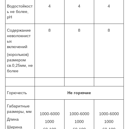
Водостойкост
4
4
4
ь не более,
рН
Содержание
8
8
8
неволокнист
ых
включений
(корольков)
размером
св.0,25мм, не
более
Горючесть
Не горючие
Габаритные
размеры, мм
1000-6000
1000-6000
1000-6000
Длина
1000
1000
1000
Ширина